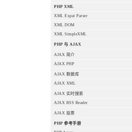
PHP XML
XML Expat Parser
XML DOM
XML SimpleXML
PHP 与 AJAX
AJAX 简介
AJAX PHP
AJAX 数据库
AJAX XML
AJAX 实时搜索
AJAX RSS Reader
AJAX 投票
PHP 参考手册