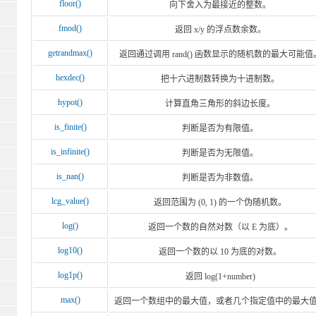
floor()
向下舍入为最接近的整数。
fmod()
返回 x/y 的浮点数余数。
getrandmax()
返回通过调用 rand() 函数显示的随机数的最大可能值
hexdec()
把十六进制数转换为十进制数。
hypot()
计算直角三角形的斜边长度。
is_finite()
判断是否为有限值。
is_infinite()
判断是否为无限值。
is_nan()
判断是否为非数值。
lcg_value()
返回范围为 (0, 1) 的一个伪随机数。
log()
返回一个数的自然对数（以 E 为底）。
log10()
返回一个数的以 10 为底的对数。
log1p()
返回 log(1+number)
max()
返回一个数组中的最大值，或者几个指定值中的最大