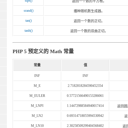
sqrt()
返回一个数的平方根。
srand()
播种随机数生成器。
tan()
返回一个数的正切。
tanh()
返回一个数的双曲正切。
PHP 5 预定义的 Math 常量
常量
值
INF
INF
M_E
2.7182818284590452354
M_EULER
0.57721566490153286061
M_LNPI
1.14472988584940017414
返回圆周
M_LN2
0.69314718055994530942
返
M_LN10
2.30258509299404568402
返回