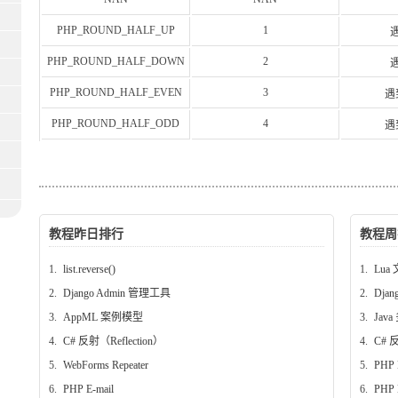
PHP_ROUND_HALF_UP
1
PHP_ROUND_HALF_DOWN
2
PHP_ROUND_HALF_EVEN
3
遇
PHP_ROUND_HALF_ODD
4
遇
教程昨日排行
教程周
1.
list.reverse()
1.
Lua 
2.
Django Admin 管理工具
2.
Dja
3.
AppML 案例模型
3.
Jav
4.
C# 反射（Reflection）
4.
C# 反
5.
WebForms Repeater
5.
PHP
6.
PHP E-mail
6.
PHP 