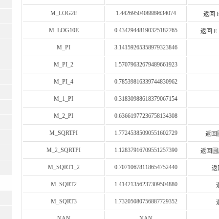
M_LOG2E
1.4426950408889634074
返回 E
M_LOG10E
0.43429448190325182765
返回 E
M_PI
3.14159265358979323846
M_PI_2
1.57079632679489661923
M_PI_4
0.78539816339744830962
M_1_PI
0.31830988618379067154
M_2_PI
0.63661977236758134308
M_SQRTPI
1.77245385090551602729
返回圆
M_2_SQRTPI
1.12837916709551257390
返回圆周率
M_SQRT1_2
0.70710678118654752440
返回
M_SQRT2
1.41421356237309504880
M_SQRT3
1.73205080756887729352
NAN
NAN