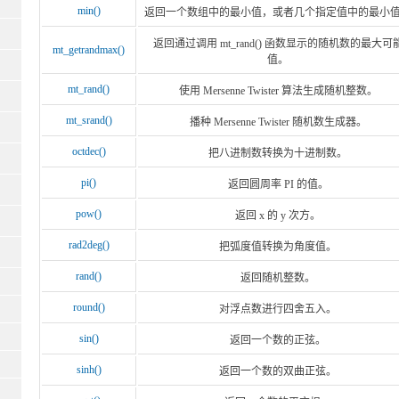
min()
返回一个数组中的最小值，或者几个指定值中的最小
返回通过调用 mt_rand() 函数显示的随机数的最大可
mt_getrandmax()
值。
mt_rand()
使用 Mersenne Twister 算法生成随机整数。
mt_srand()
播种 Mersenne Twister 随机数生成器。
octdec()
把八进制数转换为十进制数。
pi()
返回圆周率 PI 的值。
pow()
返回 x 的 y 次方。
rad2deg()
把弧度值转换为角度值。
rand()
返回随机整数。
round()
对浮点数进行四舍五入。
sin()
返回一个数的正弦。
sinh()
返回一个数的双曲正弦。