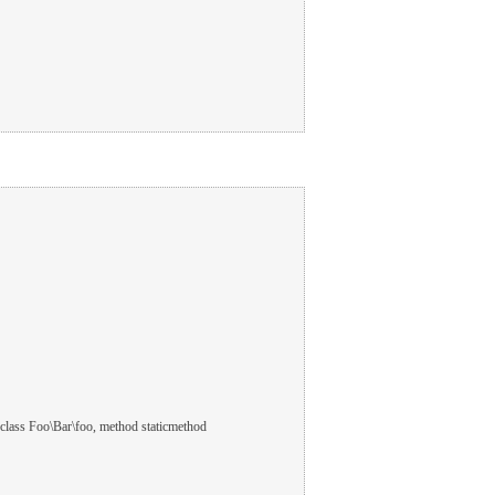
s Foo\Bar\foo, method staticmethod
