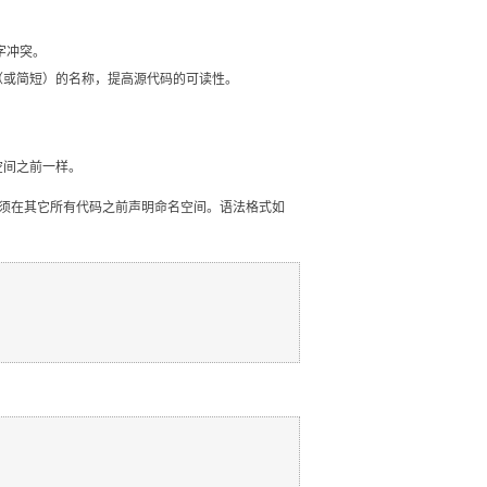
字冲突。
（或简短）的名称，提高源代码的可读性。
空间之前一样。
它必须在其它所有代码之前声明命名空间。语法格式如