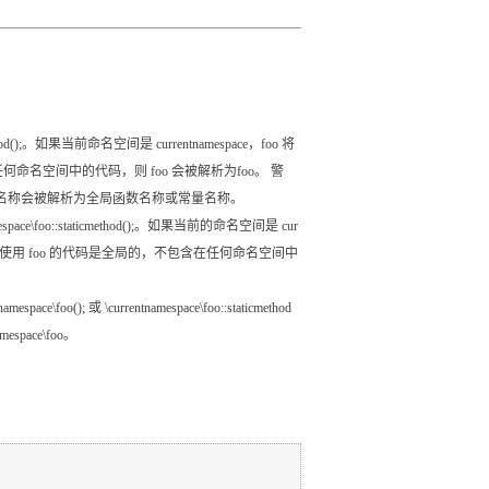
cmethod();。如果当前命名空间是 currentnamespace，foo 将
包含在任何命名空间中的代码，则 foo 会被解析为foo。 警
名称会被解析为全局函数名称或常量名称。
namespace\foo::staticmethod();。如果当前的命名空间是 cur
pace\foo。如果使用 foo 的代码是全局的，不包含在任何命名空间中
mespace\foo(); 或 \currentnamespace\foo::staticmethod
space\foo。