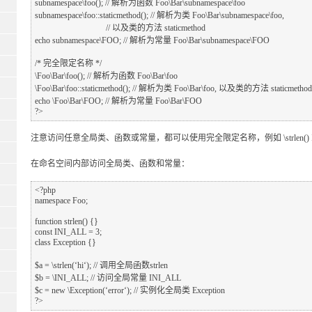
subnamespace\foo(); // 解析为函数 Foo\Bar\subnamespace\foo

subnamespace\foo::staticmethod(); // 解析为类 Foo\Bar\subnamespace\foo,

                                  // 以及类的方法 staticmethod

echo subnamespace\FOO; // 解析为常量 Foo\Bar\subnamespace\FOO

/* 完全限定名称 */

\Foo\Bar\foo(); // 解析为函数 Foo\Bar\foo

\Foo\Bar\foo::staticmethod(); // 解析为类 Foo\Bar\foo, 以及类的方法 staticmethod

echo \Foo\Bar\FOO; // 解析为常量 Foo\Bar\FOO

注意访问任意全局类、函数或常量，都可以使用完全限定名称，例如 \strlen() 或 \Exce
在命名空间内部访问全局类、函数和常量：
<?php

namespace Foo;

function strlen() {}

const INI_ALL = 3;

class Exception {}

$a = \strlen(‘hi‘); // 调用全局函数strlen

$b = \INI_ALL; // 访问全局常量 INI_ALL

$c = new \Exception(‘error‘); // 实例化全局类 Exception
