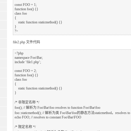
const FOO = 1;

function foo() {}

class foo

{

    static function staticmethod() {}

}

file2.php 文件代码
<?php

namespace Foo\Bar;

include ‘file1.php‘;

const FOO = 2;

function foo() {}

class foo

{

    static function staticmethod() {}

}

/* 非限定名称 */

foo(); // 解析为 Foo\Bar\foo resolves to function Foo\Bar\foo

foo::staticmethod(); // 解析为类 Foo\Bar\foo的静态方法staticmethod。resolves to clas
echo FOO; // resolves to constant Foo\Bar\FOO

/* 限定名称 */
