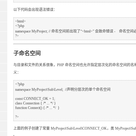
以下代码会出现语法错误：
<html>

<?php

namespace MyProject; // 命名空间前出现了“<html>” 会致命错误 -
子命名空间
与目录和文件的关系很象，PHP 命名空间也允许指定层次化的命名空间的
义：
<?php

namespace MyProject\Sub\Level;  //声明分层次的单个命名空间

const CONNECT_OK = 1;

class Connection { /* ... */ }

function Connect() { /* ... */  }

上面的例子创建了常量 MyProject\Sub\Level\CONNECT_OK，类 MyProject\Sub\Leve
t。