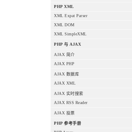
PHP XML
XML Expat Parser
XML DOM
XML SimpleXML
PHP 与 AJAX
AJAX 简介
AJAX PHP
AJAX 数据库
AJAX XML
AJAX 实时搜索
AJAX RSS Reader
AJAX 投票
PHP 参考手册