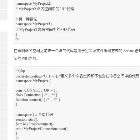
namespace MyProject2;  

// MyProject2 命名空间中的PHP代码    

// 另一种语法

namespace MyProject3 {  

 // MyProject3 命名空间中的PHP代码    

}  

在声明命名空间之前唯一合法的代码是用于定义源文件编码方式的 declare 
间的声明之前。
<?php

declare(encoding=‘UTF-8‘); //定义多个命名空间和不包含在命名空间中的代码

namespace MyProject {

const CONNECT_OK = 1;

class Connection { /* ... */ }

function connect() { /* ... */  }

}

namespace { // 全局代码

session_start();

$a = MyProject\connect();

echo MyProject\Connection::start();

}
