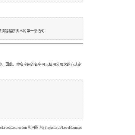
　命名空间必须是程序脚本的第一条语句

名称。因此，命名空间的名字可以使用分层次的方式定
l\Connection 和函数 MyProject\Sub\Level\Connec