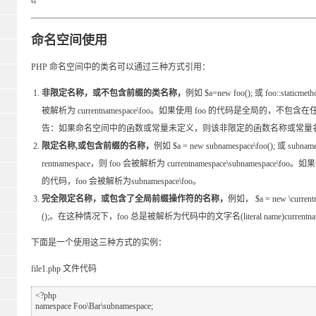
命名空间使用
PHP 命名空间中的类名可以通过三种方式引用：
非限定名称，或不包含前缀的类名称，
例如 $a=new foo(); 或 foo::stati
被解析为 currentnamespace\foo。如果使用 foo 的代码是全局的，不
告：如果命名空间中的函数或常量未定义，则该非限定的函数名称或常量
限定名称,或包含前缀的名称，
例如 $a = new subnamespace\foo(); 或 sub
rentnamespace，则 foo 会被解析为 currentnamespace\subnames
的代码，foo 会被解析为subnamespace\foo。
完全限定名称，或包含了全局前缀操作符的名称，
例如， $a = new \currentna
();。在这种情况下，foo 总是被解析为代码中的文字名(literal name)currentname
下面是一个使用这三种方式的实例：
file1.php 文件代码
<?php

namespace Foo\Bar\subnamespace; 
