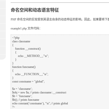
命名空间和动态语言特征
PHP 命名空间的实现受到其语言自身的动态特征的影响。因此，如果要将
example1.php 文件代码：
<?php

class classname

{

    function __construct()

    {

        echo __METHOD__,"\n";

    }

}

function funcname()

{

    echo __FUNCTION__,"\n";

}

const constname = "global";

$a = ‘classname‘;

$obj = new $a; // prints classname::__construct

$b = ‘funcname‘;

$b(); // prints funcname

echo constant(‘constname‘), "\n"; // prints global
