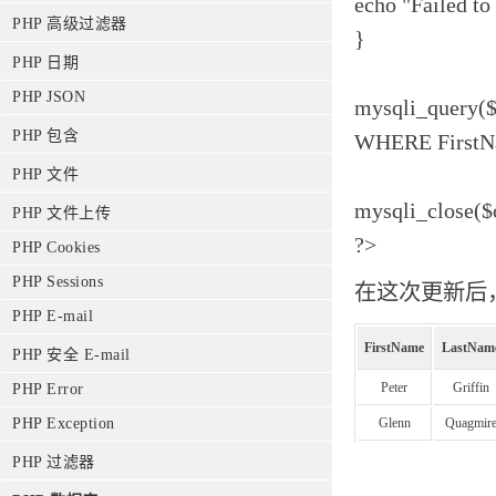
echo "Failed to
PHP 高级过滤器
}
PHP 日期
PHP JSON
mysqli_query(
PHP 包含
WHERE FirstNa
PHP 文件
mysqli_close($
PHP 文件上传
?>
PHP Cookies
PHP Sessions
在这次更新后，"
PHP E-mail
FirstName
LastNam
PHP 安全 E-mail
Peter
Griffin
PHP Error
PHP Exception
Glenn
Quagmir
PHP 过滤器