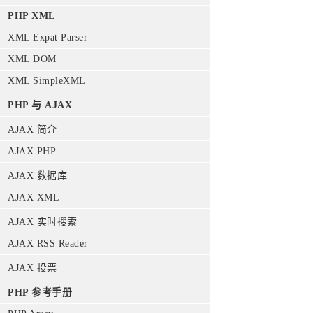
PHP XML
XML Expat Parser
XML DOM
XML SimpleXML
PHP 与 AJAX
AJAX 简介
AJAX PHP
AJAX 数据库
AJAX XML
AJAX 实时搜索
AJAX RSS Reader
AJAX 投票
PHP 参考手册