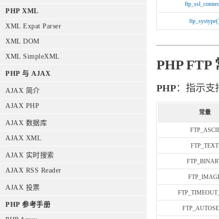
ftp_ssl_connec
PHP XML
ftp_systype(
XML Expat Parser
XML DOM
XML SimpleXML
PHP FTP
PHP 与 AJAX
PHP
：指示支持
AJAX 简介
AJAX PHP
常量
AJAX 数据库
FTP_ASCII
AJAX XML
FTP_TEXT
AJAX 实时搜索
FTP_BINAR
AJAX RSS Reader
FTP_IMAG
AJAX 投票
FTP_TIMEOUT
PHP 参考手册
FTP_AUTOS