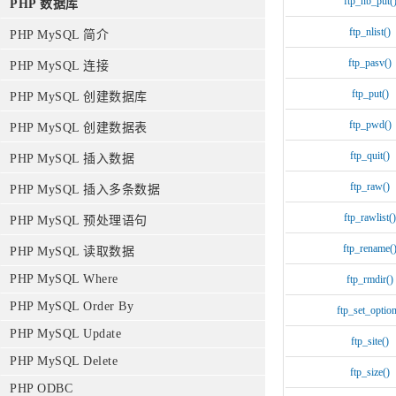
ftp_nb_put(
PHP 数据库
ftp_nlist()
PHP MySQL 简介
ftp_pasv()
PHP MySQL 连接
ftp_put()
PHP MySQL 创建数据库
ftp_pwd()
PHP MySQL 创建数据表
ftp_quit()
PHP MySQL 插入数据
ftp_raw()
PHP MySQL 插入多条数据
ftp_rawlist()
PHP MySQL 预处理语句
ftp_rename(
PHP MySQL 读取数据
PHP MySQL Where
ftp_rmdir()
PHP MySQL Order By
ftp_set_option
PHP MySQL Update
ftp_site()
PHP MySQL Delete
ftp_size()
PHP ODBC