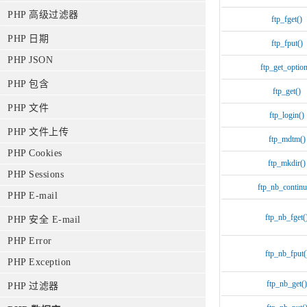
PHP 高级过滤器
ftp_fget()
PHP 日期
ftp_fput()
PHP JSON
ftp_get_option
PHP 包含
ftp_get()
PHP 文件
ftp_login()
PHP 文件上传
ftp_mdtm()
PHP Cookies
ftp_mkdir()
PHP Sessions
ftp_nb_continu
PHP E-mail
ftp_nb_fget(
PHP 安全 E-mail
PHP Error
ftp_nb_fput(
PHP Exception
ftp_nb_get()
PHP 过滤器