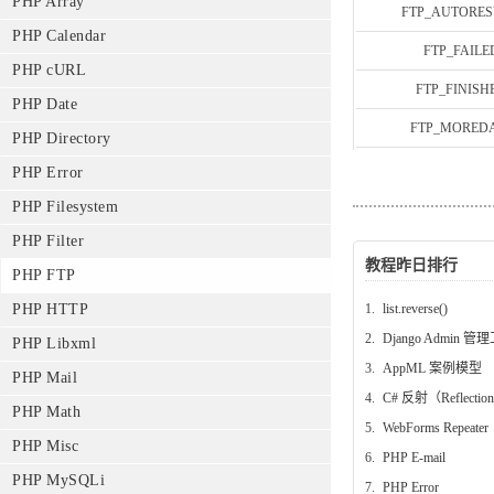
PHP Array
FTP_AUTORE
PHP Calendar
FTP_FAILE
PHP cURL
FTP_FINISH
PHP Date
FTP_MORED
PHP Directory
PHP Error
PHP Filesystem
PHP Filter
教程昨日排行
PHP FTP
1.
list.reverse()
PHP HTTP
2.
Django Admin 管
PHP Libxml
3.
AppML 案例模型
PHP Mail
4.
C# 反射（Reflectio
PHP Math
5.
WebForms Repeater
PHP Misc
6.
PHP E-mail
PHP MySQLi
7.
PHP Error