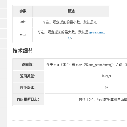
参数
描述
min
可选。规定返回的最小数。默认是 0。
可选。规定返回的最大数。默认是
getrandmax
max
()
。
技术细节
返回值：
介于
min
（或 0）与
max
（或 mt_getrandmax()
Integer
返回类型：
4+
PHP 版本：
PHP 更新日志：
PHP 4.2.0：随机数生成器自动