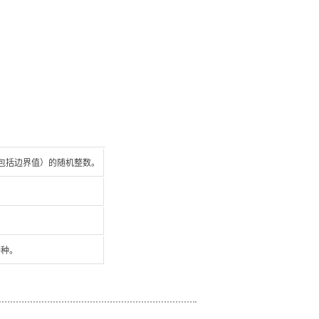
）之间（包括边界值）的随机整数。
播种。