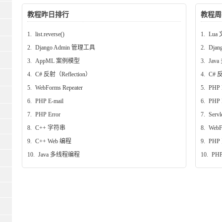
教程昨日排行
教程周
1.
list.reverse()
1.
Lua 
2.
Django Admin 管理工具
2.
Dja
3.
AppML 案例模型
3.
Jav
4.
C# 反射（Reflection）
4.
C# 反
5.
WebForms Repeater
5.
PHP
6.
PHP E-mail
6.
PHP 
7.
PHP Error
7.
Ser
8.
C++ 字符串
8.
WebF
9.
C++ Web 编程
9.
PHP
10.
Java 多线程编程
10.
PHP