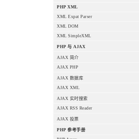
PHP XML
XML Expat Parser
XML DOM
XML SimpleXML
PHP 与 AJAX
AJAX 简介
AJAX PHP
AJAX 数据库
AJAX XML
AJAX 实时搜索
AJAX RSS Reader
AJAX 投票
PHP 参考手册