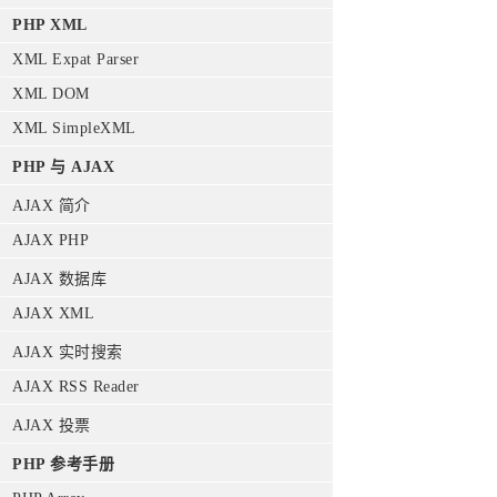
PHP XML
XML Expat Parser
XML DOM
XML SimpleXML
PHP 与 AJAX
AJAX 简介
AJAX PHP
AJAX 数据库
AJAX XML
AJAX 实时搜索
AJAX RSS Reader
AJAX 投票
PHP 参考手册