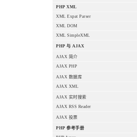
PHP XML
XML Expat Parser
XML DOM
XML SimpleXML
PHP 与 AJAX
AJAX 简介
AJAX PHP
AJAX 数据库
AJAX XML
AJAX 实时搜索
AJAX RSS Reader
AJAX 投票
PHP 参考手册