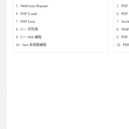
5.
WebForms Repeater
5.
PHP
6.
PHP E-mail
6.
PHP 
7.
PHP Error
7.
Ser
8.
C++ 字符串
8.
WebF
9.
C++ Web 编程
9.
PHP
10.
Java 多线程编程
10.
PHP