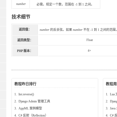
number
必需。规定一个数，范围在 -1 到 1 之间。
技术细节
返回值：
number
的反余弦。如果
number
不在 -1 到 1 之间的范
Float
返回类型：
4+
PHP 版本：
教程昨日排行
教程周
1.
list.reverse()
1.
Lua 
2.
Django Admin 管理工具
2.
Dja
3.
AppML 案例模型
3.
Jav
4.
C# 反射（Reflection）
4.
C# 反