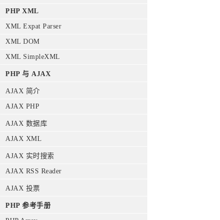
PHP XML
XML Expat Parser
XML DOM
XML SimpleXML
PHP 与 AJAX
AJAX 简介
AJAX PHP
AJAX 数据库
AJAX XML
AJAX 实时搜索
AJAX RSS Reader
AJAX 投票
PHP 参考手册