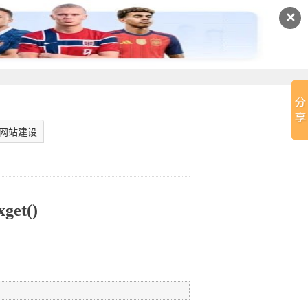
✕
网站建设
xget()