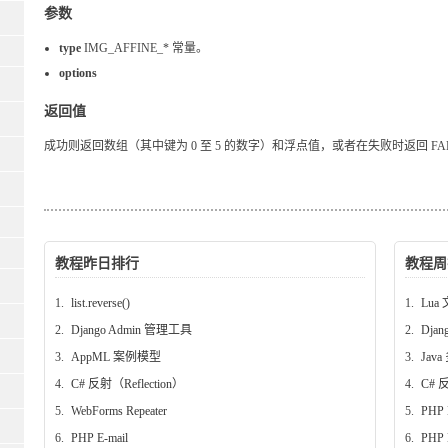
参数
type
IMG_AFFINE_* 常量。
options
返回值
成功则返回数组（其中键为 0 至 5 的数字）和浮点值，或者在失败时返回 FA
教程昨日排行
教程周
1.
list.reverse()
1.
Lua 
2.
Django Admin 管理工具
2.
Dja
3.
AppML 案例模型
3.
Jav
4.
C# 反射（Reflection）
4.
C# 反
5.
WebForms Repeater
5.
PHP
6.
PHP E-mail
6.
PHP 