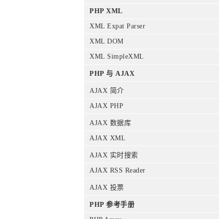
PHP XML
XML Expat Parser
XML DOM
XML SimpleXML
PHP 与 AJAX
AJAX 简介
AJAX PHP
AJAX 数据库
AJAX XML
AJAX 实时搜索
AJAX RSS Reader
AJAX 投票
PHP 参考手册