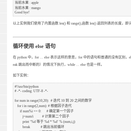
当前水果 : apple

当前水果 : mango

以上实例我们使用了内置函数 len() 和 range(),函数 len() 返回列表的长度
循环使用 else 语句
在 python 中，for … else 表示这样的意思，for 中的语句和普通的没有区别，
eak 跳出而中断的）的情况下执行，while … else 也是一样。
如下实例：
#!/usr/bin/python

# -*- coding: UTF-8 -*-

for num in range(10,20):  # 迭代 10 到 20 之间的数字

   for i in range(2,num): # 根据因子迭代

      if num%i == 0:      # 确定第一个因子

         j=num/i          # 计算第二个因子

         print ‘%d 等于 %d * %d‘ % (num,i,j)

         break            # 跳出当前循环
