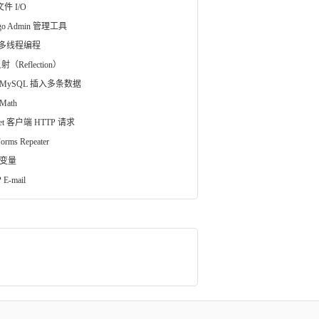
文件 I/O
ngo Admin 管理工具
a 多线程编程
射（Reflection）
 MySQL 插入多条数据
Math
vlet 客户端 HTTP 请求
orms Repeater
 变量
 E-mail