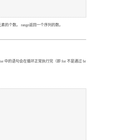
，即元素的个数。 range返回一个序列的数。
else 中的语句会在循环正常执行完（即 for 不是通过 br