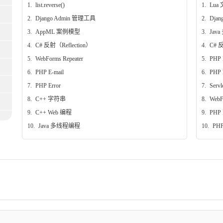
1.
list.reverse()
1.
Lua 
2.
Django Admin 管理工具
2.
Dja
3.
AppML 案例模型
3.
Jav
4.
C# 反射（Reflection）
4.
C# 反
5.
WebForms Repeater
5.
PHP
6.
PHP E-mail
6.
PHP 
7.
PHP Error
7.
Ser
8.
C++ 字符串
8.
WebF
9.
C++ Web 编程
9.
PHP
10.
Java 多线程编程
10.
PHP