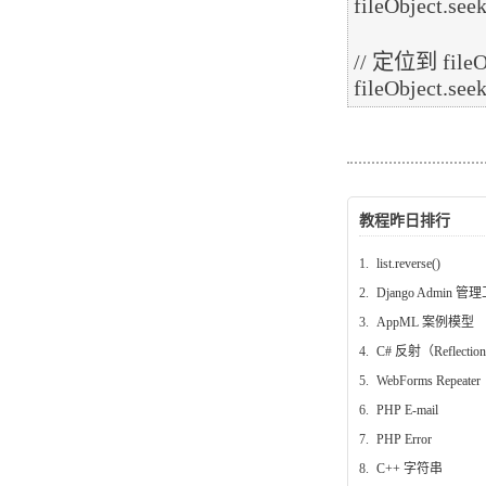
fileObject.seekg
// 定位到 file
教程昨日排行
1.
list.reverse()
2.
Django Admin 管
3.
AppML 案例模型
4.
C# 反射（Reflectio
5.
WebForms Repeater
6.
PHP E-mail
7.
PHP Error
8.
C++ 字符串