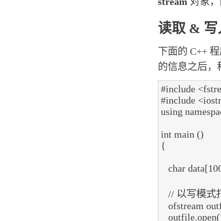
stream
对象，
读取 & 
下面的 C++ 
的信息之后，
#include <fstr
#include <iost
using namespac
int main ()

{

   char data[100];

   // 以写模式打开文件

   ofstream outfile;

   outfile.open("afile.dat");
