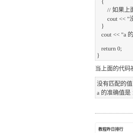
   {

       // 如果上面条件都不为真，则输出下面的语句

       cout << "没有匹配的值" << endl;

   }

   cout << "a 的准确值是 " << a << endl;

   return 0;

当上面的代码
没有匹配的值

教程昨日排行