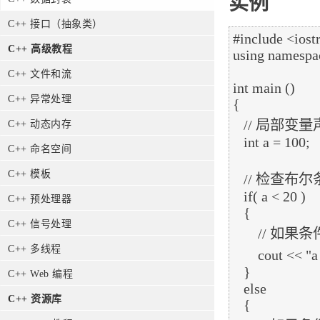
实例
C++ 接口（抽象类）
#include <iost
C++ 高级教程
using namespac
C++ 文件和流
int main ()

C++ 异常处理
{

   // 局部变量声明

C++ 动态内存
   int a = 100;

C++ 命名空间
C++ 模板
   // 检查布尔条件

   if( a < 20 )

C++ 预处理器
   {

C++ 信号处理
       // 如果条件为真，则输出下面的语句

C++ 多线程
       cout << "a 小于 20" << endl;

   }

C++ Web 编程
   else

C++ 资源库
   {
