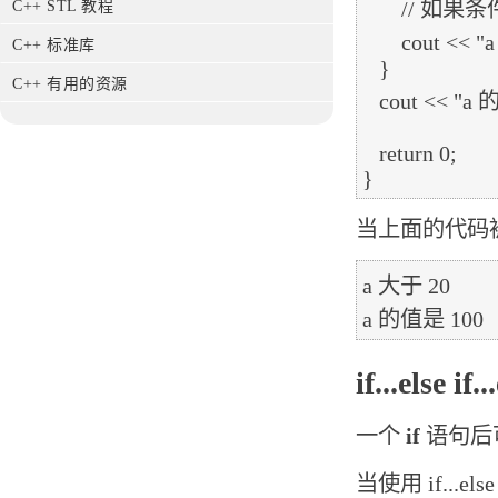
       // 如果条件为假，则输出下面的语句

C++ STL 教程
       cout << "a 大于 20" << endl;

C++ 标准库
   }

C++ 有用的资源
   cout << "a 的值是 " << a << endl;

   return 0;

当上面的代码
a 大于 20

if...else if
一个
if
语句后
当使用 if...e