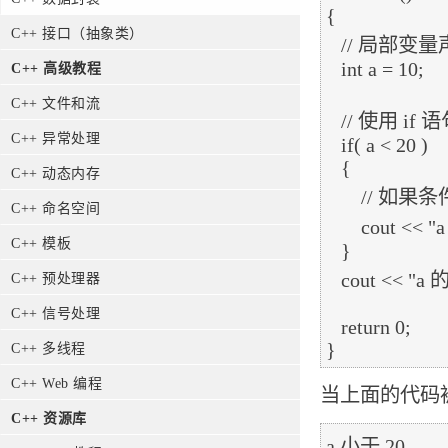
{

C++ 接口（抽象类）
   // 局部变量声明

   int a = 10;

C++ 高级教程
C++ 文件和流
   // 使用 if 语句检查布尔条件

C++ 异常处理
   if( a < 20 )

   {

C++ 动态内存
       // 如果条件为真，则输出下面的语句

C++ 命名空间
       cout << "a 小于 20" << endl;

C++ 模板
   }

   cout << "a 的值是 " << a << endl;

C++ 预处理器
C++ 信号处理
   return 0;

C++ 多线程
C++ Web 编程
当上面的代码
C++ 资源库
a 小于 20
