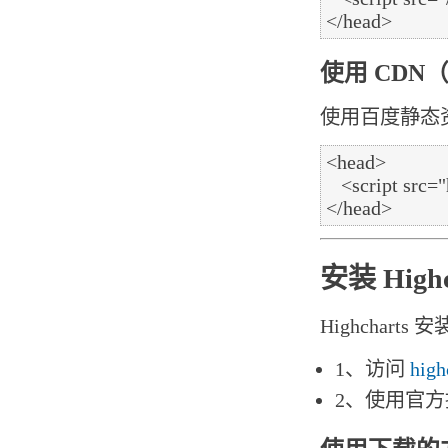
使用 CDN
使用百度静态资
<head>

   <script src="http://apps.bdimg.com/libs/jquery/2.1.4/jquery.min.js"></script>

安装 Highc
Highchar
1、访问
high
2、使用官方