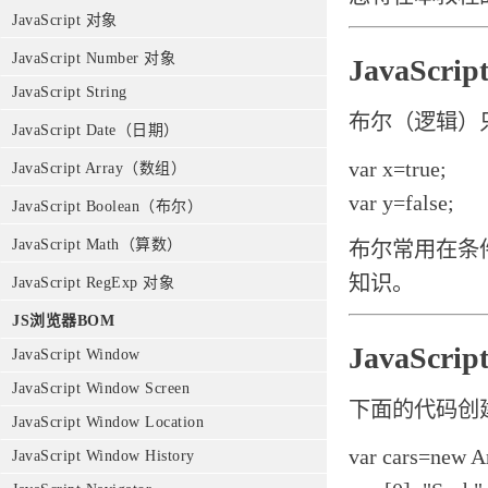
JavaScript 对象
JavaScript Number 对象
JavaScri
JavaScript String
布尔（逻辑）只能
JavaScript Date（日期）
var x=true;
JavaScript Array（数组）
var y=false;
JavaScript Boolean（布尔）
JavaScript Math（算数）
布尔常用在条
知识。
JavaScript RegExp 对象
JS浏览器BOM
JavaScri
JavaScript Window
JavaScript Window Screen
下面的代码创建名
JavaScript Window Location
var cars=new Ar
JavaScript Window History