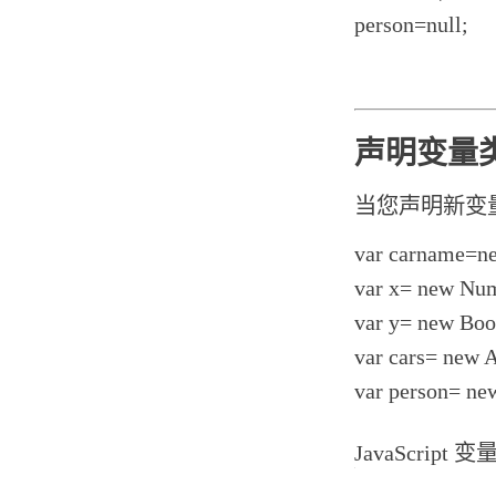
person=null;
声明变量
当您声明新变量
var carname=ne
var x= new Nu
var y= new Boo
var cars= new A
var person= ne
JavaScr