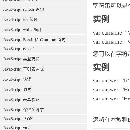
字符串可以是
JavaScript switch 语句
实例
JavaScript for 循环
JavaScript while 循环
var carname="
JavaScript Break 和 Continue 语句
var carname=‘
JavaScript typeof
您可以在字符
JavaScript 类型转换
实例
JavaScript 正则表达式
JavaScript 错误
var answer="It‘s
var answer="He 
JavaScript 调试
var answer=‘He 
JavaScript 表单验证
JavaScript 保留关键字
JavaScript JSON
您将在本教程
JavaScript void