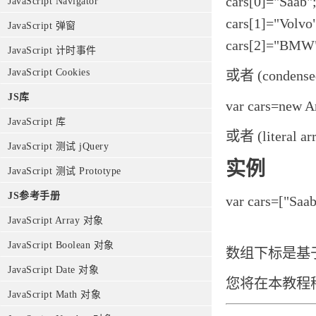
cars[0]="Saab"
JavaScript Navigator
cars[1]="Volvo
JavaScript 弹窗
cars[2]="BMW
JavaScript 计时事件
JavaScript Cookies
或者 (condensed
JS库
var cars=new A
JavaScript 库
或者 (literal arr
JavaScript 测试 jQuery
实例
JavaScript 测试 Prototype
JS参考手册
var cars=["Saa
JavaScript Array 对象
JavaScript Boolean 对象
数组下标是基于
JavaScript Date 对象
您将在本教程
JavaScript Math 对象