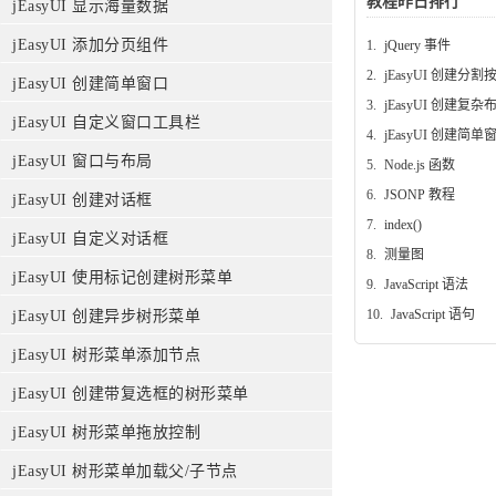
教程昨日排行
jEasyUI 显示海量数据
jEasyUI 添加分页组件
1.
jQuery 事件
2.
jEasyUI 创建分割
jEasyUI 创建简单窗口
3.
jEasyUI 创建复杂
jEasyUI 自定义窗口工具栏
4.
jEasyUI 创建简单
jEasyUI 窗口与布局
5.
Node.js 函数
6.
JSONP 教程
jEasyUI 创建对话框
7.
index()
jEasyUI 自定义对话框
8.
测量图
jEasyUI 使用标记创建树形菜单
9.
JavaScript 语法
10.
JavaScript 语句
jEasyUI 创建异步树形菜单
jEasyUI 树形菜单添加节点
jEasyUI 创建带复选框的树形菜单
jEasyUI 树形菜单拖放控制
jEasyUI 树形菜单加载父/子节点