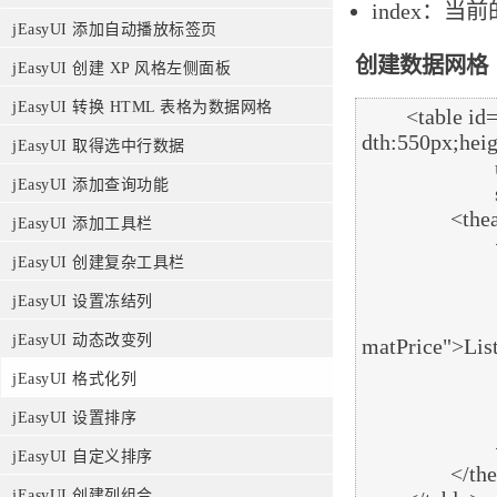
index：当
jEasyUI 添加自动播放标签页
创建数据网格（D
jEasyUI 创建 XP 风格左侧面板
jEasyUI 转换 HTML 表格为数据网格
	<table id="tt" title="Formatting Columns" class="easyui-datagrid" style="wi
dth:550px;heig
jEasyUI 取得选中行数据
			url="data/datagrid_data.json"

jEasyUI 添加查询功能
			singleSelect="true" iconCls="icon-save">

		<thead>

jEasyUI 添加工具栏
			<tr>

jEasyUI 创建复杂工具栏
				<th field="itemid" width="80">I
				<th field="productid" width="80">Pro
jEasyUI 设置冻结列
				<th field="listprice" width="80" align="right
jEasyUI 动态改变列
matPrice">List
				<th field="unitcost" width="80" align="right"
jEasyUI 格式化列
				<th field="attr1" width="100">Att
jEasyUI 设置排序
				<th field="status" width="60" align="cente
			</tr>

jEasyUI 自定义排序
		</thead>

jEasyUI 创建列组合