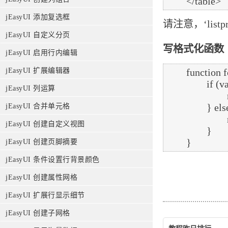
jEasyUI 添加复选框
请注意，‘list
jEasyUI 自定义分页
写格式化函数
jEasyUI 启用行内编辑
	function formatPrice(val,row){

jEasyUI 扩展编辑器
		if (val < 20){

jEasyUI 列运算
			return ‘<span style="color:red;">(‘+val+‘)</span>‘;

		} else {

jEasyUI 合并单元格
			return val;

jEasyUI 创建自定义视图
		}

jEasyUI 创建页脚摘要
jEasyUI 条件设置行背景颜色
jEasyUI 创建属性网格
jEasyUI 扩展行显示细节
jEasyUI 创建子网格