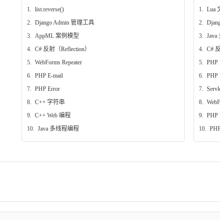
1.
list.reverse()
1.
Lua 
2.
Django Admin 管理工具
2.
Dja
3.
AppML 案例模型
3.
Jav
4.
C# 反射（Reflection）
4.
C# 反
5.
WebForms Repeater
5.
PHP
6.
PHP E-mail
6.
PHP 
7.
PHP Error
7.
Ser
8.
C++ 字符串
8.
WebF
9.
C++ Web 编程
9.
PHP
10.
Java 多线程编程
10.
PHP