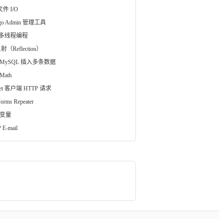
文件 I/O
ngo Admin 管理工具
a 多线程编程
射（Reflection）
 MySQL 插入多条数据
Math
vlet 客户端 HTTP 请求
orms Repeater
 变量
 E-mail