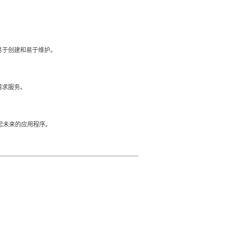
。
易于创建和易于维护。
请求服务。
网来编写您未来的应用程序。