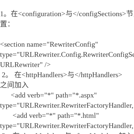
1。在<configuration>与</configSect
置：
<section name="RewriterConfig"
type="URLRewriter.Config.RewriterConfigSer
URLRewriter" />
2。 在<httpHandlers>与</httpHandlers>
之间加入
<add verb="*" path="*.aspx"
type="URLRewriter.RewriterFactoryHandler,
<add verb="*" path="*.html"
type="URLRewriter.RewriterFactoryHandler,