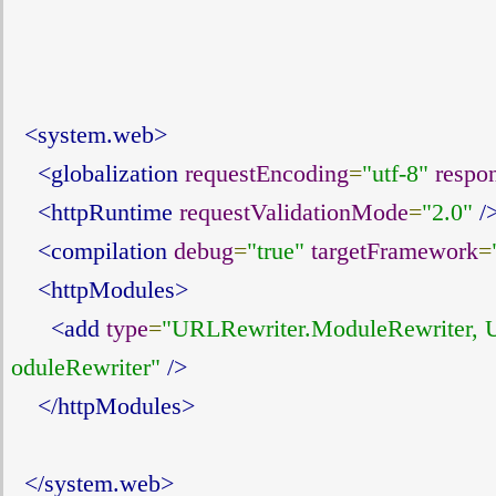
<system.web>
<globalization
requestEncoding
=
"utf-8"
respo
<httpRuntime
requestValidationMode
=
"2.0"
/
<compilation
debug
=
"true"
targetFramework
=
<httpModules>
<add
type
=
"URLRewriter.ModuleRewriter, 
oduleRewriter"
/>
</httpModules>
</system.web>