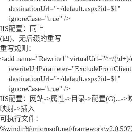
destinationUrl="~/default.aspx?id=$1"
ignoreCase="true" />
IIS配置：同上
(四)、无后缀的重写
重写规则：
<add name="Rewrite1" virtualUrl="^~/(\d+)/
rewriteUrlParameter="ExcludeFromClient
destinationUrl="~/default.aspx?id=$1"
ignoreCase="true" />
IIS配置：网站->属性->目录->配置(G)...
映射->插入
可执行文件：
%windir%\microsoft.net\framework\v2.0.5072