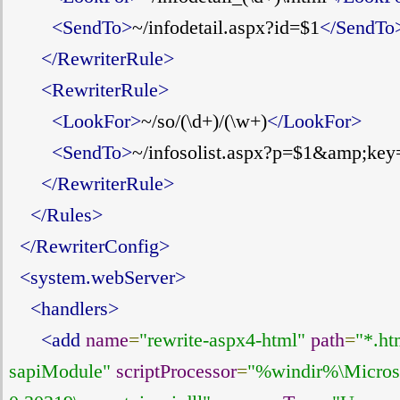
<SendTo>
~/infodetail.aspx?id=$1
</SendTo
</RewriterRule>
<RewriterRule>
<LookFor>
~/so/(\d+)/(\w+)
</LookFor>
<SendTo>
~/infosolist.aspx?p=$1&amp;key
</RewriterRule>
</Rules>
</RewriterConfig>
<system.webServer>
<handlers>
<add
name
=
"rewrite-aspx4-html"
path
=
"*.ht
sapiModule"
scriptProcessor
=
"%windir%\Micros