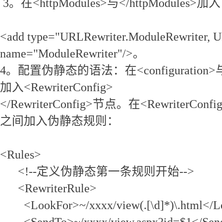
3。在<httpModules>与</httpModules>加
<add type="URLRewriter.ModuleRewriter, 
name="ModuleRewriter"/>。
4。配置伪静态的语法：在<configuration>与</
加入<RewriterConfig>
</RewriterConfig>节点。在<RewriterConfig
之间加入伪静态规则：
<Rules>
<!--定义伪静态第一条规则开始-->
<RewriterRule>
<LookFor>~/xxxx/view(.[\d]*)\.html</
<SendTo>~/xxxx/view.aspx?id=$1</Se