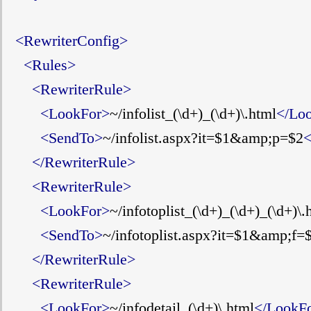
<RewriterConfig>
<Rules>
<RewriterRule>
<LookFor>
~/infolist_(\d+)_(\d+)\.html
</Lo
<SendTo>
~/infolist.aspx?it=$1&amp;p=$2
<
</RewriterRule>
<RewriterRule>
<LookFor>
~/infotoplist_(\d+)_(\d+)_(\d+)\.
<SendTo>
~/infotoplist.aspx?it=$1&amp;f
</RewriterRule>
<RewriterRule>
<LookFor>
~/infodetail_(\d+)\.html
</LookF