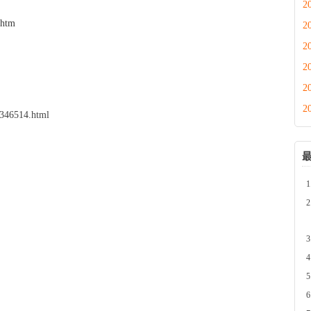
2
.htm
2
2
2
2
2
346514.html