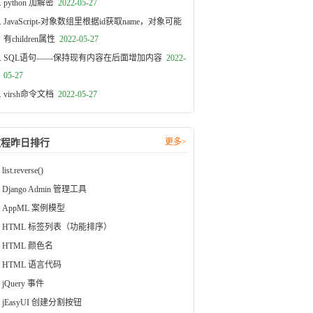
python 加解密
2022-05-27
JavaScript-对象数组里根据id获取name，对象可能
有children属性
2022-05-27
SQL语句——保持现有内容在后面增加内容
2022-
05-27
virsh命令文档
2022-05-27
更多>
教程昨日排行
list.reverse()
Django Admin 管理工具
AppML 案例模型
HTML 标签列表（功能排序）
HTML 颜色名
HTML 语言代码
jQuery 事件
jEasyUI 创建分割按钮