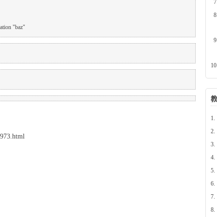
ration "baz"
1.
2.
973.html
3.
4.
5.
6.
7.
8.