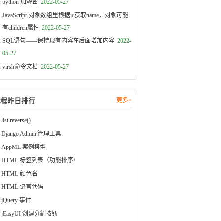
python 加解密
2022-05-27
JavaScript-对象数组里根据id获取name，对象可能
有children属性
2022-05-27
SQL语句——保持现有内容在后面增加内容
2022-
05-27
virsh命令文档
2022-05-27
更多>
教程昨日排行
list.reverse()
Django Admin 管理工具
AppML 案例模型
HTML 标签列表（功能排序）
HTML 颜色名
HTML 语言代码
jQuery 事件
jEasyUI 创建分割按钮