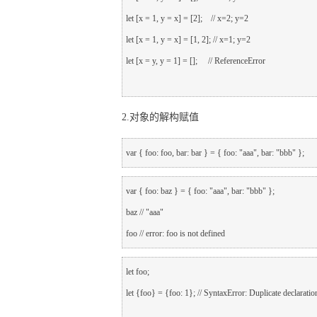
let [x = 
1, y = x] = [
2];    
let [x = 
1, y = x] = [
1, 
2]; 
let [x = y, y = 
1] = [];     
// ReferenceError
2.对象的解构赋值
var { foo: foo, bar: bar } = { foo: 
"aaa", bar: 
"bbb" };
var { foo: baz } = { foo: 
"aaa", bar: 
"bbb" };

baz 
// "aaa"

foo 
// error: foo is not defined
let {foo} = {foo: 
1}; 
// SyntaxError: Duplicate declaratio