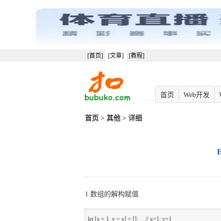
[首页]
[文章]
[教程]
首页
Web开发
首页
>
其他
> 详细
1.数组的解构赋值
let [x = 
1, y = x] = [];     