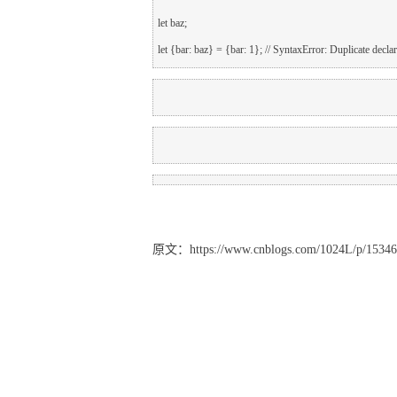
let {bar: baz} = {bar: 
1}; 
// SyntaxError: Duplicate decla
ES6 变量的解构赋值
原文：https://www.cnblogs.com/1024L/p/15346