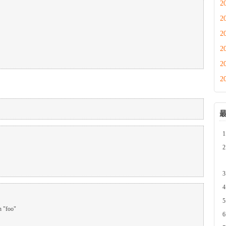
2
2
2
2
2
2
n "foo"
