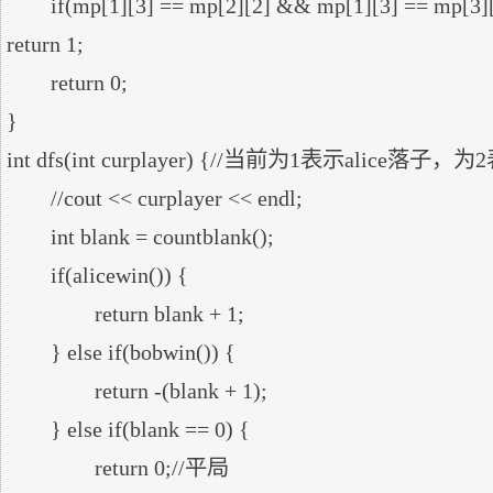
	if(mp[1][3] == mp[2][2] && mp[1][3] == mp[3][1] && mp[1][3] == 2) 
return 1;

	return 0;

}

int dfs(int curplayer) {//当前为1表示alice落子，
	//cout << curplayer << endl;

	int blank = countblank();

	if(alicewin()) {

		return blank + 1;

	} else if(bobwin()) {

		return -(blank + 1);

	} else if(blank == 0) {

		return 0;//平局
