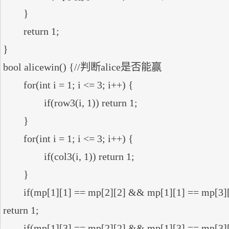
	}

	return 1;

}

bool alicewin() {//判断alice是否能赢

	for(int i = 1; i <= 3; i++) {

		if(row3(i, 1)) return 1;

	}

	for(int i = 1; i <= 3; i++) {

		if(col3(i, 1)) return 1;

	}

	if(mp[1][1] == mp[2][2] && mp[1][1] == mp[3][3] && mp[1][1] == 1) 
return 1;

	if(mp[1][3] == mp[2][2] && mp[1][3] == mp[3][1] && mp[1][3] == 1) 