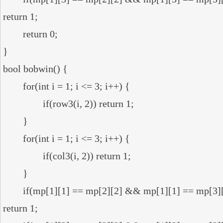
return 1;

	return 0;

}

bool bobwin() {

	for(int i = 1; i <= 3; i++) {

		if(row3(i, 2)) return 1;

	}

	for(int i = 1; i <= 3; i++) {

		if(col3(i, 2)) return 1;

	}

	if(mp[1][1] == mp[2][2] && mp[1][1] == mp[3][3] && mp[1][1] == 2) 
return 1;
