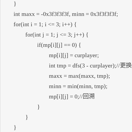
	}

	int maxx = -0x3f3f3f3f, minn = 0x3f3f3f3f;

	for(int i = 1; i <= 3; i++) {

		for(int j = 1; j <= 3; j++) {

			if(mp[i][j] == 0) {

				mp[i][j] = curplayer;

				int tmp = dfs(3 - curplayer);//更换执子方继续搜索

				maxx = max(maxx, tmp);

				minn = min(minn, tmp);

				mp[i][j] = 0;//回溯

			}

		}

	}
