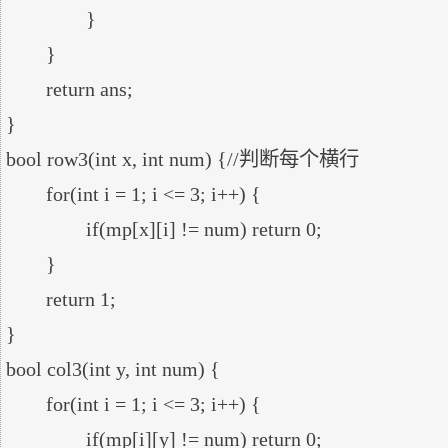
		}

	}

	return ans;

}

bool row3(int x, int num) {//判断每个横行

	for(int i = 1; i <= 3; i++) {

		if(mp[x][i] != num) return 0;

	}

	return 1;

}

bool col3(int y, int num) {

	for(int i = 1; i <= 3; i++) {

		if(mp[i][y] != num) return 0;
