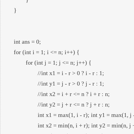
	}

	int ans = 0;

	for (int i = 1; i <= n; i++) {

		for (int j = 1; j <= n; j++) {

			//int x1 = i - r > 0 ? i - r : 1;

			//int y1 = j - r > 0 ? j - r : 1;

			//int x2 = i + r <= n ? i + r : n;

			//int y2 = j + r <= n ? j + r : n;

			int x1 = max(1, i - r); int y1 = max(1, j - r);

			int x2 = min(n, i + r); int y2 = min(n, j + r);
