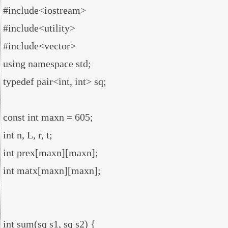
#include<iostream>

#include<utility>

#include<vector>

using namespace std;

typedef pair<int, int> sq;

const int maxn = 605;

int n, L, r, t;

int prex[maxn][maxn];

int matx[maxn][maxn];

int sum(sq s1, sq s2) {
