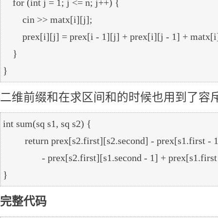
    for (int j = 1; j <= n; j++) {

        cin >> matx[i][j];

        prex[i][j] = prex[i - 1][j] + prex[i][j - 1] + matx[i][j] - prex[i - 1][j - 1];

    }

二维前缀和在求区间和的时候也用到了容
int sum(sq s1, sq s2) {

	 return prex[s2.first][s2.second] - prex[s1.first - 1][s2.second]

		- prex[s2.first][s1.second - 1] + prex[s1.first - 1][s1.second - 1];

完整代码