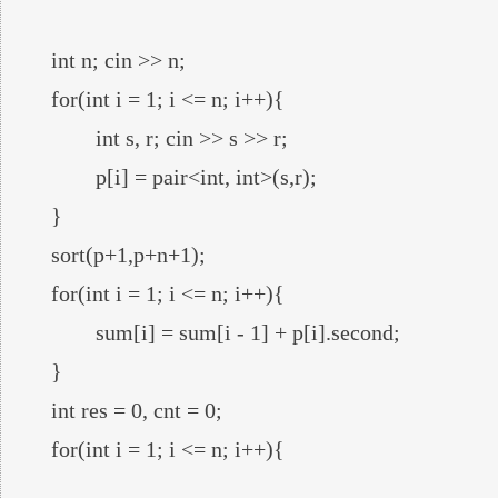
	int n; cin >> n;

	for(int i = 1; i <= n; i++){

		int s, r; cin >> s >> r;

		p[i] = pair<int, int>(s,r);

	}

	sort(p+1,p+n+1);

	for(int i = 1; i <= n; i++){

		sum[i] = sum[i - 1] + p[i].second;

	}

	int res = 0, cnt = 0;

	for(int i = 1; i <= n; i++){
