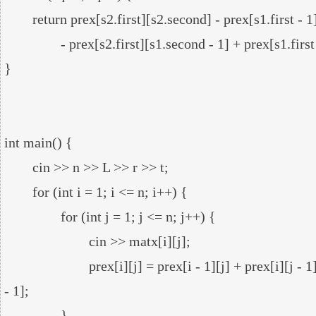
	return prex[s2.first][s2.second] - prex[s1.first - 1][s2.second]

		- prex[s2.first][s1.second - 1] + prex[s1.first - 1][s1.second - 1];

}

int main() {

	cin >> n >> L >> r >> t;

	for (int i = 1; i <= n; i++) {

		for (int j = 1; j <= n; j++) {

			cin >> matx[i][j];

			prex[i][j] = prex[i - 1][j] + prex[i][j - 1] + matx[i][j] - prex[i - 1][j 
- 1];

		}
