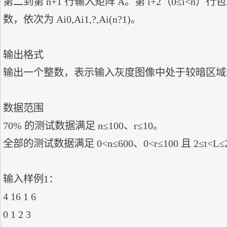
第二到第 n+1 行输入矩阵 A。第 i+2（0≤i<n）
数，依次为 Ai0,Ai1,?,Ai(n?1)。

输出格式

输出一个整数，表示输入灰度图像中处于较暗区域
数据范围

70% 的测试数据满足 n≤100、r≤10。

全部的测试数据满足 0<n≤600、0<r≤100 且 2≤t<L≤2
输入样例1：

4 16 1 6

0 1 2 3
