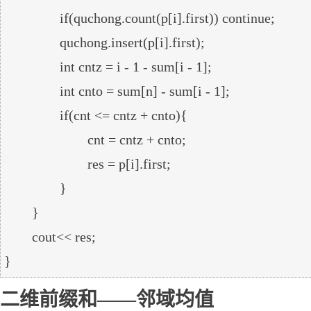
		if(quchong.count(p[i].first)) continue;

		quchong.insert(p[i].first);

		int cntz = i - 1 - sum[i - 1];

		int cnto = sum[n] - sum[i - 1];

		if(cnt <= cntz + cnto){

			cnt = cntz + cnto;

			res = p[i].first;

		}

	}

	cout<< res;

二维前缀和——邻域均值