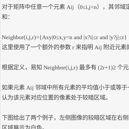
对于矩阵中任意一个元素 Aij（0≤i,j<n），其
和：

Neighbor(i,j,r)={Axy|0≤x,y<n and |x?i|≤r and |y?j|≤r}

这里使用了一个额外的参数 r 来指明 Aij 附近元素
根据定义，易知 Neighbor(i,j,r) 最多有 (2r+1)2 个
如果元素 Aij 邻域中所有元素的平均值小于或等于
认为该元素对应位置的像素处于较暗区域。

下图给出了两个例子，左侧图像的较暗区域在右侧
区域展示为白色。
