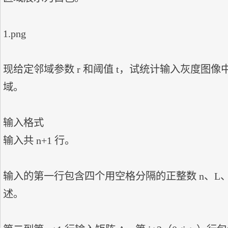
1.png

现给定邻域参数 r 和阈值 t，试统计输入灰度图
域。

输入格式

输入共 n+1 行。

输入的第一行包含四个用空格分隔的正整数 n、L、r
述。
