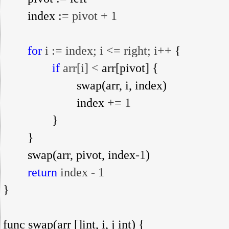
        index :
= pivot + 1

for
 i := index; i <= right; i++
 {

if
 arr[i] <
 arr[pivot] {

                        swap(arr, i, index)

                        index 
+= 1
                }

        }

        swap(arr, pivot, index
-1
)

return
 index - 1
}

func swap(arr []int, i, j int) {
