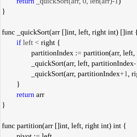
return
 _quickSort(arr, 0, len(arr)-1
)

}

func _quickSort(arr []int, left, right int) []int {
if
 left <
 right {

                partitionIndex :
=
 partition(arr, left, 
                _quickSort(arr, left, partitionIndex
-
                _quickSort(arr, partitionIndex
+1
, ri
        }

return
 arr

}

func partition(arr []int, left, right int) int {

        pivot :
=
 left
