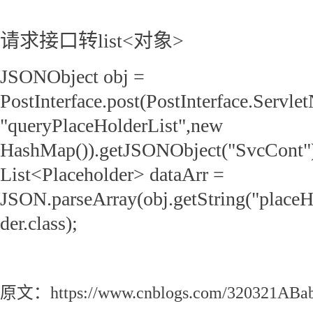
请求接口转list<对象>
JSONObject obj =
PostInterface.post(PostInterface.Servle
"queryPlaceHolderList",new
HashMap()).getJSONObject("SvcCont"
List<Placeholder> dataArr =
JSON.parseArray(obj.getString("placeH
der.class);
JSONArray集合转list集合对象
原文：https://www.cnblogs.com/320321ABab