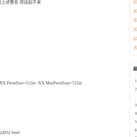
2
现大量上述警告 项目起不来
2
2
2
2
2
XX:PermSize=512m -XX:MaxPermSize=512m
started a thread named [Thread-48] but has failed to stop it. This is
of thread:
24932.html