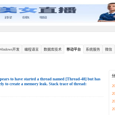
Windows开发
编程语言
数据库技术
移动平台
系统服务
微信
ars to have started a thread named [Thread-48] but has
likely to create a memory leak. Stack trace of thread:
2
2
2
2