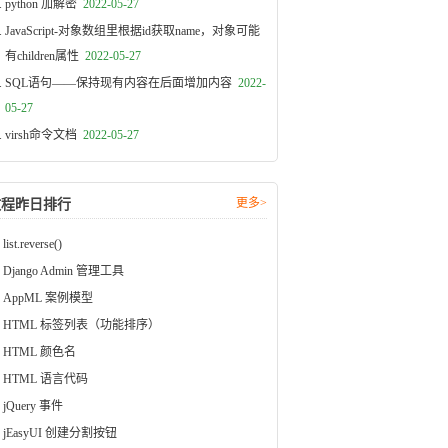
python 加解密
2022-05-27
JavaScript-对象数组里根据id获取name，对象可能
有children属性
2022-05-27
SQL语句——保持现有内容在后面增加内容
2022-
05-27
virsh命令文档
2022-05-27
更多>
教程昨日排行
list.reverse()
Django Admin 管理工具
AppML 案例模型
HTML 标签列表（功能排序）
HTML 颜色名
HTML 语言代码
jQuery 事件
jEasyUI 创建分割按钮