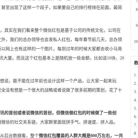
，甚至出现了这样一个段子，如果要自己的排行榜排在前面，最简
。
其实在我们看来整个微信红包是基于公司的传统文化，公司在
之外，我们的总办领导也会发私人红包，每年春节前几天，总办领
所以网上也有这样的一个图片，每到过年的时候大家都去收小马哥
讯大厦。而且这个红包基本上是随机放一些金额，比如说10块、20
1.
想说，能不能在过年前也设计这样一个产品，让大家一起来玩
2.
完全没有想是一个很大的战略或者说做了很多前期的策划，花了十
3.
4.
5.
讯的首创或者说微信的首创，但微信做红包的时候做了一些创
6.
用微信的社交关系链，大家群里面就拼手气、拼速度、拼人品。
7.
8.
从后台数据看，整个
微信红包覆盖的人群大概是800万左右，一共