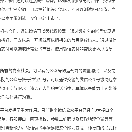
，微信还可以连接硬件设备，比如跟海尔家电的合作，类似于
便地控制空调，可以提前地设定温度，还可以测试PM2.5值，当
办公室里做测试，今年已经上市了。
构合作，通过微信可以替代摇控器，通过绑定它的帐号实现远
点播好，回去以后一开机就可以把相关的节目播放出来。通过微信
信支付可以选取所需要的节目，使用微信支付非常快捷地形成闭
所有的商业社会
，可以看到公众号的运营商的流量购买，以及南
医院的公众号帐号进行挂号，可以通过交警的微信公众号缴纳违章
类似于空气跟水，渗入到人们的生活当中，具体这些能力上面能够
合作伙伴进行沟通。
台发挥了重大作用。目前整个微信公众平台已经有9大接口全
菜单、客服接口、网页授权、参数二维码以及获取地理位置等等。
识别等新能力。微信做的事情是把这个能力变成一种接口的形式释