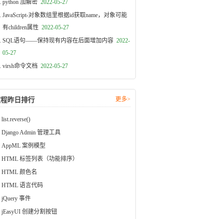
python 加解密
2022-05-27
JavaScript-对象数组里根据id获取name，对象可能
有children属性
2022-05-27
SQL语句——保持现有内容在后面增加内容
2022-
05-27
virsh命令文档
2022-05-27
更多>
教程昨日排行
list.reverse()
Django Admin 管理工具
AppML 案例模型
HTML 标签列表（功能排序）
HTML 颜色名
HTML 语言代码
jQuery 事件
jEasyUI 创建分割按钮