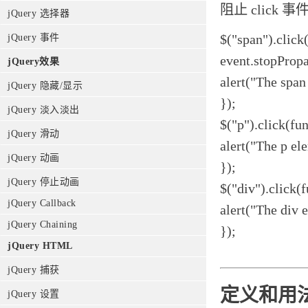
阻止 click
jQuery 选择器
$("span").click
jQuery 事件
event.stopPropa
jQuery效果
alert("The span
jQuery 隐藏/显示
});
jQuery 淡入淡出
$("p").click(fu
jQuery 滑动
alert("The p el
jQuery 动画
});
jQuery 停止动画
$("div").click(
jQuery Callback
alert("The div 
jQuery Chaining
});
jQuery HTML
jQuery 捕获
定义和用
jQuery 设置