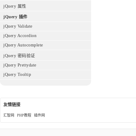
jQuery 属性
jQuery 插件
jQuery Validate
jQuery Accordion
jQuery Autocomplete
jQuery 密码验证
jQuery Prettydate
jQuery Tooltip
友情链接
汇智网
PHP教程
插件网